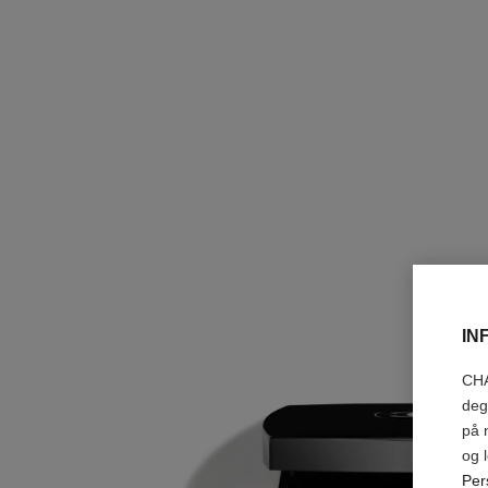
IN
CHA
deg
på 
og 
Per