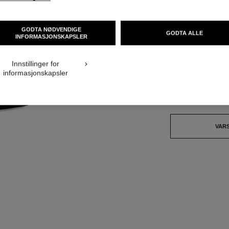
NOK 690
GODTA NØDVENDIGE
GODTA ALLE
INFORMASJONSKAPSLER
12 NYANSER TILGJ
Innstillinger for
69 - FLEUR 
informasjonskapsler
Dette produktet er
u
VAR