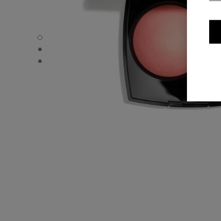
JOUES CONTRASTE - Standardvisning
JOUES CONTRASTE - Alternativ visning 1
JOUES CONTRASTE - Grunnleggende teksturvisning