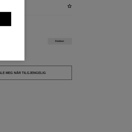
ENGELIG
DE LOTUS
Eksklusiv
tsolgt.
SLE MEG NÅR TILGJENGELIG