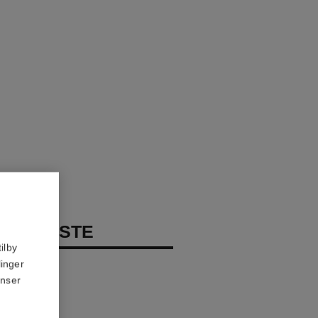
CONTRASTE
ilby
linger
anser