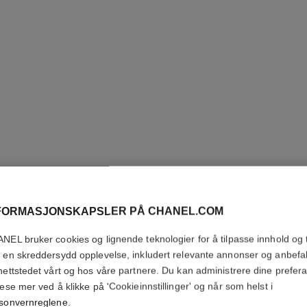
FORMASJONSKAPSLER PÅ CHANEL.COM
JOUES 
NEL bruker cookies og lignende teknologier for å tilpasse innhold og t
 en skreddersydd opplevelse, inkludert relevante annonser og anbefa
Powder Blush
nettstedet vårt og hos våre partnere. Du kan administrere dine prefer
Flere detaljer
lese mer ved å klikke på 'Cookieinnstillinger' og når som helst i
Ref. 168690
sonvernreglene
.