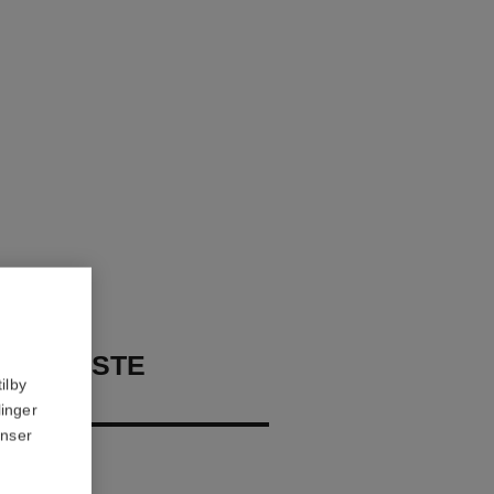
CONTRASTE
ilby
linger
anser
lush