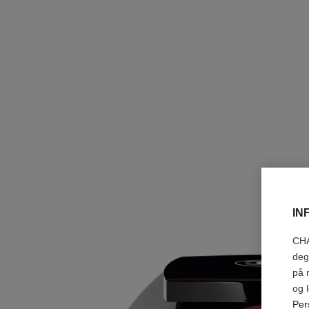
IN
CHA
deg
på 
og 
Per