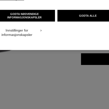
Ref. 168242
NOK 690
GODTA NØDVENDIGE
GODTA ALLE
INFORMASJONSKAPSLER
ning
Innstillinger for
5 NYANSER TILGJ
ICATION_VISUAL_2
informasjonskapsler
ROSE RADIA