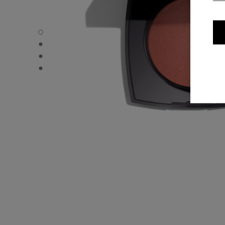
JOUES CONTRASTE INTENSE - Standardvisning
JOUES CONTRASTE INTENSE - Alternativ visning 1
JOUES CONTRASTE INTENSE - Grunnleggende teksturvis
JOUES CONTRASTE INTENSE - product.packShot.APPL