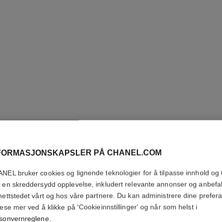
FORMASJONSKAPSLER PÅ CHANEL.COM
JOUES 
NEL bruker cookies og lignende teknologier for å tilpasse innhold og t
INTENSE
 en skreddersydd opplevelse, inkludert relevante annonser og anbefa
nettstedet vårt og hos våre partnere. Du kan administrere dine prefer
Krem-til-pudder B
lese mer ved å klikke på 'Cookieinnstillinger' og når som helst i
Flere detaljer
sonvernreglene
.