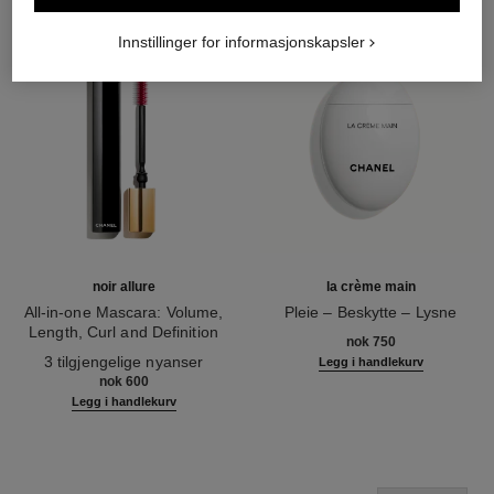
Innstillinger for informasjonskapsler
noir allure
la crème main
All-in-one Mascara: Volume,
Pleie – Beskytte – Lysne
Length, Curl and Definition
Ref. 133850
nok 750
Ref. 190010
3 tilgjengelige nyanser
Legg i handlekurv
nok 600
Legg i handlekurv