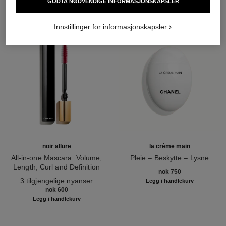
GODTA NØDVENDIGE INFORMASJONSKAPSLER
Innstillinger for informasjonskapsler
noir allure
la crème main
All-in-one Mascara: Volume,
Pleie – Beskytte – Lysne
Length, Curl and Definition
Ref. 133850
nok 750
Ref. 190010
3 tilgjengelige nyanser
Legg i handlekurv
nok 600
Legg i handlekurv