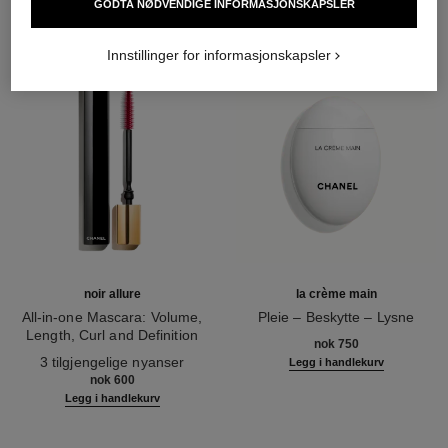
GODTA NØDVENDIGE INFORMASJONSKAPSLER
Innstillinger for informasjonskapsler
noir allure
la crème main
All-in-one Mascara: Volume,
Pleie – Beskytte – Lysne
Length, Curl and Definition
Ref. 133850
nok 750
Ref. 190010
3 tilgjengelige nyanser
Legg i handlekurv
nok 600
Legg i handlekurv