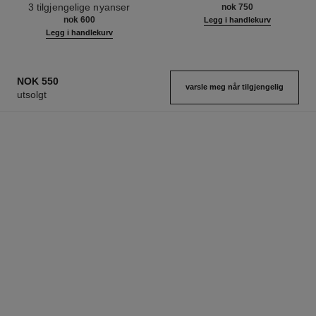
Ref. 190010
Ref. 133330
3 tilgjengelige nyanser
nok 750
nok 600
Legg i handlekurv
Legg i handlekurv
NOK 550
varsle meg når tilgjengelig
utsolgt