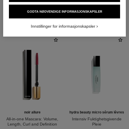
GODTA NØDVENDIGE INFORMASJONSKAPSLER
DEN PERFEKTE MATCH
Innstillinger for informasjonskapsler
noir allure
hydra beauty micro sérum lèvres
All-in-one Mascara: Volume,
Intensiv Fuktighetsgivende
Length, Curl and Definition
Pleie