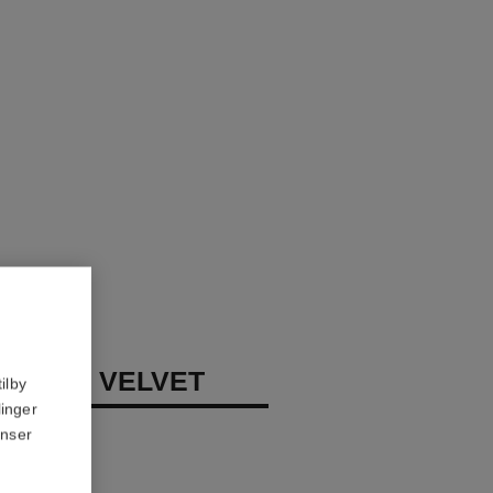
LLURE VELVET
ilby
linger
eppefarge
anser