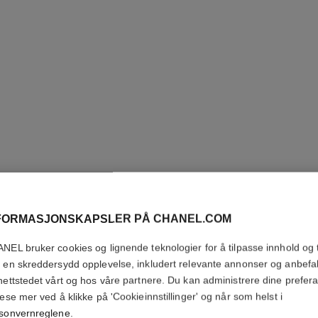
FORMASJONSKAPSLER PÅ CHANEL.COM
ROUGE A
NEL bruker cookies og lignende teknologier for å tilpasse innhold og t
 en skreddersydd opplevelse, inkludert relevante annonser og anbefa
Strålende Matt L
nettstedet vårt og hos våre partnere. Du kan administrere dine prefer
Flere detaljer
lese mer ved å klikke på 'Cookieinnstillinger' og når som helst i
sonvernreglene
.