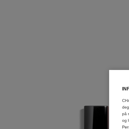
IN
CHA
deg
på 
og 
Per