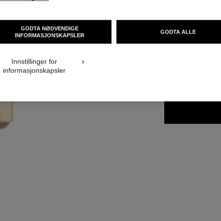
Ref. 162790
NOK 640
GODTA NØDVENDIGE
GODTA ALLE
INFORMASJONSKAPSLER
20 NYANSER TILGJ
Innstillinger for
informasjonskapsler
79 - ÉLÉGAN