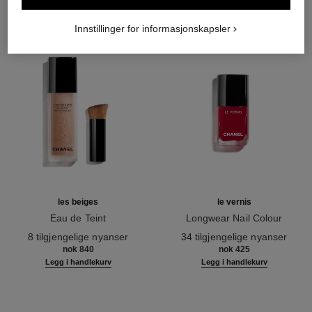
Innstillinger for informasjonskapsler
les beiges
le vernis
Eau de Teint
Longwear Nail Colour
Ref. 158810
Ref. 179151
8 tilgjengelige nyanser
34 tilgjengelige nyanser
nok 840
nok 425
Legg i handlekurv
Legg i handlekurv