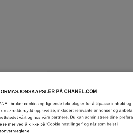
FORMASJONSKAPSLER PÅ CHANEL.COM
ROUGE 
NEL bruker cookies og lignende teknologier for å tilpasse innhold og t
 en skreddersydd opplevelse, inkludert relevante annonser og anbefa
Luminous Intense 
nettstedet vårt og hos våre partnere. Du kan administrere dine prefer
Flere detaljer
lese mer ved å klikke på 'Cookieinnstillinger' og når som helst i
sonvernreglene
.