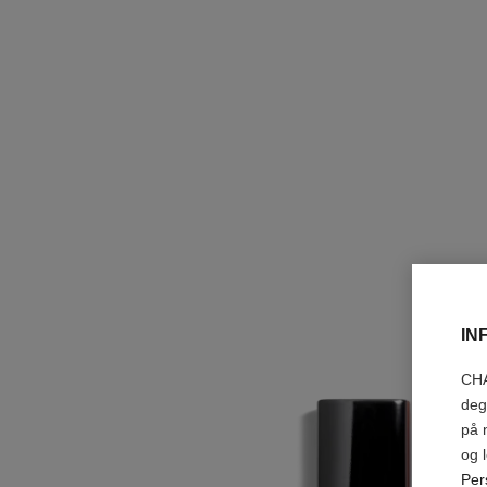
IN
CHA
deg
på 
og 
Per