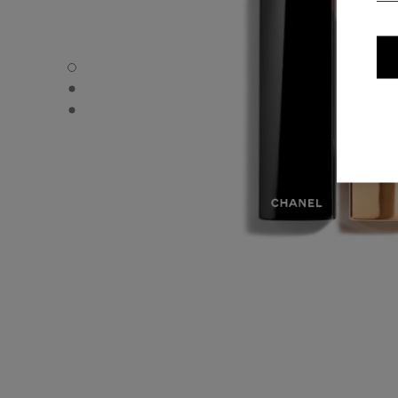
ROUGE ALLURE - Standardvisning
ROUGE ALLURE - Alternativ visning 1
ROUGE ALLURE - Grunnleggende teksturvisning