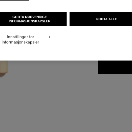
Ref. 160199
NOK 640
GODTA NØDVENDIGE
GODTA ALLE
INFORMASJONSKAPSLER
14 NYANSER TILGJ
Innstillinger for
informasjonskapsler
199 - INATTE