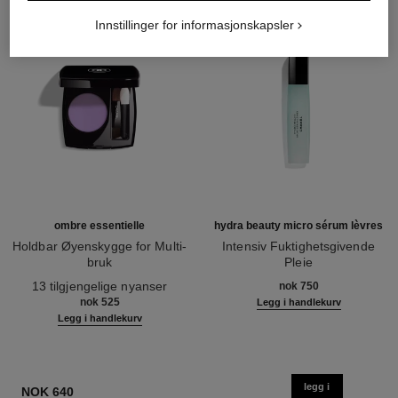
Innstillinger for informasjonskapsler
ombre essentielle
hydra beauty micro sérum lèvres
Holdbar Øyenskygge for Multi-
Intensiv Fuktighetsgivende
bruk
Pleie
Ref. 181232
Ref. 133330
13 tilgjengelige nyanser
nok 750
nok 525
Legg i handlekurv
Legg i handlekurv
legg i
NOK 640