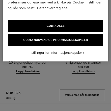
preferanser og lese mer ved å klikke på 'Cookieinnstillinger'
og når som helst i
Personvernreglene
.
GODTA ALLE
GODTA NØDVENDIGE INFORMASJONSKAPSLER
poudre universelle libre
joues contraste intense
Innstillinger for informasjonskapsler
Natural Finish Loose Powder
Krem-til-pudder Blush
Ref. 132210
Ref. 168242
10 tilgjengelige nyanser
5 tilgjengelige nyanser
nok 750
nok 690
Legg i handlekurv
Legg i handlekurv
NOK 625
varsle meg når tilgjengelig
utsolgt