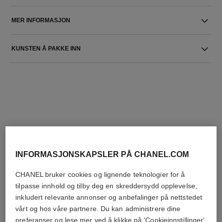
MER INFORMASJON
KUNSTEN Å PAKKE INN
DEN PERFEKTE MATCH
INFORMASJONSKAPSLER PÅ CHANEL.COM
CHANEL bruker cookies og lignende teknologier for å
tilpasse innhold og tilby deg en skreddersydd opplevelse,
inkludert relevante annonser og anbefalinger på nettstedet
vårt og hos våre partnere. Du kan administrere dine
preferanser og lese mer ved å klikke på 'Cookieinnstillinger'