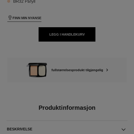
BR32 Påfyll
FINN MIN NYANSE
LEGG I HANDLEKURV
fullstørrelsesprodukt tilgjengelig
Produktinformasjon
BESKRIVELSE