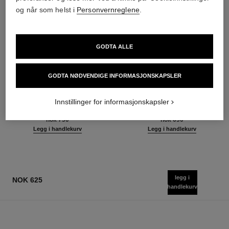
og når som helst i
Personvernreglene
.
GODTA ALLE
GODTA NØDVENDIGE INFORMASJONSKAPSLER
poudre universelle libre
joues contraste intense
Natural Finish Loose Powder
Krem-til-pudder Blush
Innstillinger for informasjonskapsler
Ref. 132212
Ref. 168242
10 tilgjengelige nyanser
5 tilgjengelige nyanser
nok 750
nok 690
Legg i handlekurv
Legg i handlekurv
legg i
NOK 625
handlekurv