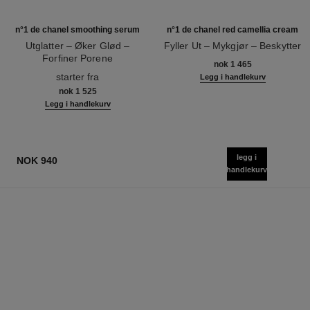
n°1 de chanel smoothing serum
n°1 de chanel red camellia cream
Utglatter – Øker Glød –
Fyller Ut – Mykgjør – Beskytter
Forfiner Porene
Ref. 140050
nok 1 465
Ref. 140895
starter fra
Legg i handlekurv
nok 1 525
Legg i handlekurv
legg i
NOK 940
handlekurv