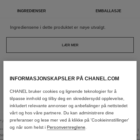
INGREDIENSER
EMBALLASJE
Ingrediensene i dette produktet er nøye utvalgt.
LÆR MER
Elementene som utgjør denne emballasjen, er
nøye utformet.
INFORMASJONSKAPSLER PÅ CHANEL.COM
CHANEL bruker cookies og lignende teknologier for å
LÆR MER
tilpasse innhold og tilby deg en skreddersydd opplevelse,
inkludert relevante annonser og anbefalinger på nettstedet
vårt og hos våre partnere. Du kan administrere dine
preferanser og lese mer ved å klikke på 'Cookieinnstillinger'
* Andelen naturlige ingredienser og derivater beregnet i henhold til ISO 16128.
og når som helst i
Personvernreglene
.
Gå tilbake til tittel↩
** Estimat beregnet i April 2021 ved bruk av metoden publisert av IPCC i 2013 og i
samsvar med ISO 14067. Analyseomfang: produksjon av kosmetiske ingredienser