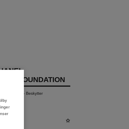
CHANEL
IZING FOUNDATION
er Fuktighet – Beskytter
ilby
linger
anser