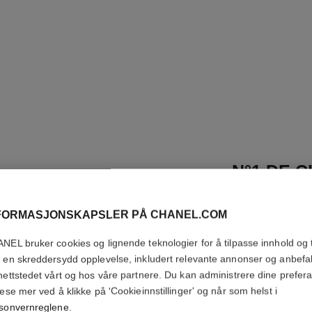
N°1 DE 
REVITAL
FORMASJONSKAPSLER PÅ CHANEL.COM
Lyser Opp – Tilfør
Flere detaljer
NEL bruker cookies og lignende teknologier for å tilpasse innhold og t
 en skreddersydd opplevelse, inkludert relevante annonser og anbefa
Ref. 145775
nettstedet vårt og hos våre partnere. Du kan administrere dine prefer
lese mer ved å klikke på 'Cookieinnstillinger' og når som helst i
NOK 940
sonvernreglene
.