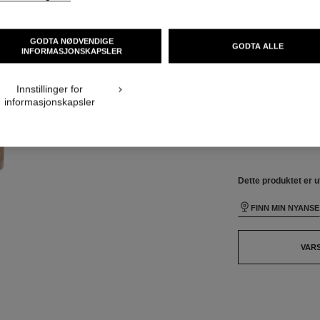
STØRRELSE
isning
30 ml
GODTA NØDVENDIGE
GODTA ALLE
visning 1
INFORMASJONSKAPSLER
Dette produktet er
u
nde teksturvisning
packShot.APPLICATION_VISUAL_1
Innstillinger for
informasjonskapsler
packShot.APPLICATION_VISUAL_2
26 NYANSER TILGJ
B70
Dette produktet er
u
FINN MIN NYANSE
VAR