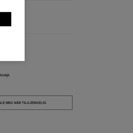
tsolgt.
ENGELIG
tsolgt.
SLE MEG NÅR TILGJENGELIG