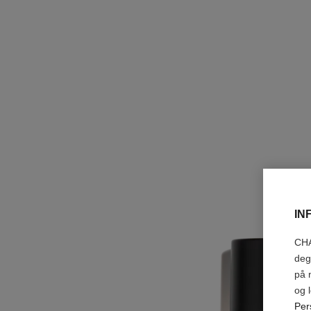
IN
CHA
deg
på 
og 
Per