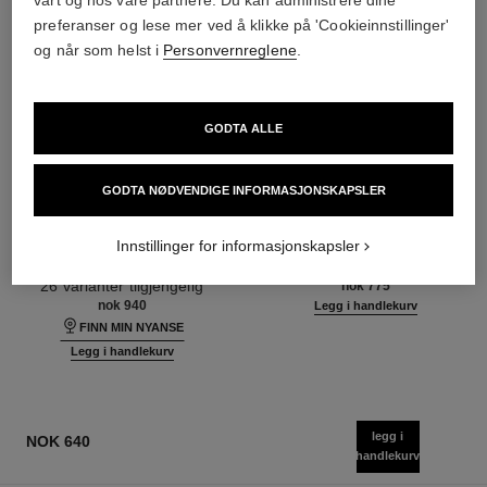
preferanser og lese mer ved å klikke på 'Cookieinnstillinger'
og når som helst i
Personvernreglene
.
GODTA ALLE
GODTA NØDVENDIGE INFORMASJONSKAPSLER
n°1 de chanel revitalizing
n°1 de chanel skin enhancer
foundation
Øker Hudens Utstråling –
Lyser Opp – Tilfører Fuktighet
Jevner – Perfeksjonerer
Innstillinger for informasjonskapsler
– Beskytter
Ref. 145181
3 varianter tilgjengelig
Ref. 145764
26 varianter tilgjengelig
nok 775
nok 940
Legg i handlekurv
FINN MIN NYANSE
Legg i handlekurv
legg i
NOK 640
handlekurv