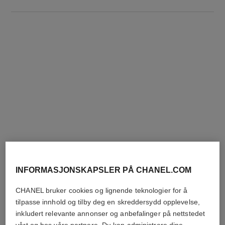
DEN PERFEKTE MATCH
INFORMASJONSKAPSLER PÅ CHANEL.COM
CHANEL bruker cookies og lignende teknologier for å
tilpasse innhold og tilby deg en skreddersydd opplevelse,
inkludert relevante annonser og anbefalinger på nettstedet
vårt og hos våre partnere. Du kan administrere dine