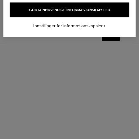
GODTA NØDVENDIGE INFORMASJONSKAPSLER
Innstillinger for informasjonskapsler
legg i
NOK 640
handlekurv