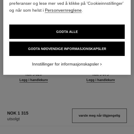
preferanser og lese mer ved å klikke på 'Cookieinnstillinger'
og når som helst i
Personvernreglene
.
GODTA ALLE
GODTA NØDVENDIGE INFORMASJONSKAPSLER
sublimage le sérum yeux
sublimage l'extrait de nuit
Ultimativt Øyeserum:
Ultimate Repair Night
Innstillinger for informasjonskapsler
Regenererer og Lyser Opp
Concentrate
Ref. 147960
Ref. 144870
nok 3 820
nok 9 075
Legg i handlekurv
Legg i handlekurv
NOK 1 315
varsle meg når tilgjengelig
utsolgt