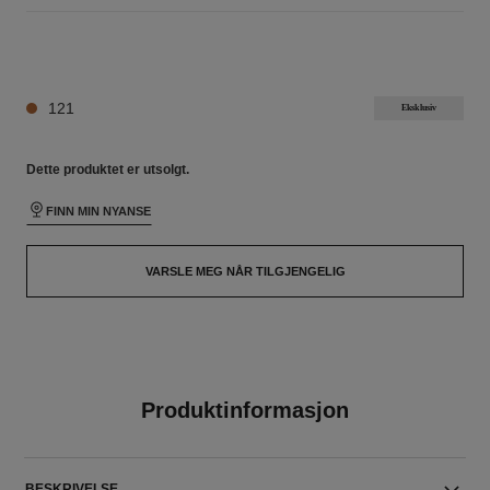
10 NYANSER TILGJENGELIG
121
Eksklusiv
Dette produktet er
utsolgt.
FINN MIN NYANSE
VARSLE MEG NÅR TILGJENGELIG
Produktinformasjon
BESKRIVELSE