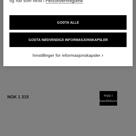
og når som helst i
Personvernreglene
.
GODTA ALLE
sublimage le sérum yeux
sublimage l'extrait de nuit
Ultimativt Øyeserum:
Ultimate Repair Night
GODTA NØDVENDIGE INFORMASJONSKAPSLER
Regenererer og Lyser Opp
Concentrate
Ref. 147960
Ref. 144870
nok 3 820
nok 9 075
Innstillinger for informasjonskapsler
Legg i handlekurv
Legg i handlekurv
legg i
NOK 1 315
handlekurv