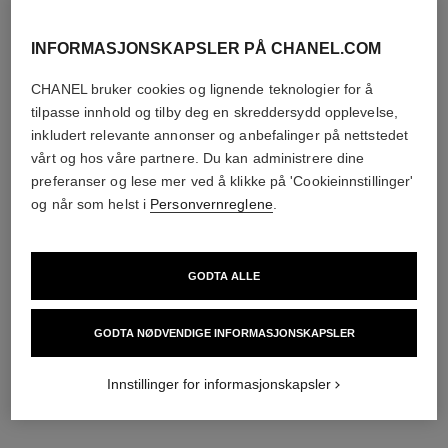
INFORMASJONSKAPSLER PÅ CHANEL.COM
CHANEL bruker cookies og lignende teknologier for å
tilpasse innhold og tilby deg en skreddersydd opplevelse,
inkludert relevante annonser og anbefalinger på nettstedet
noir allure
la base mascara
vårt og hos våre partnere. Du kan administrere dine
Alt-i-ett Mascara: Volum,
Volume and Care Lash
preferanser og lese mer ved å klikke på 'Cookieinnstillinger'
Lengde, Bue og Definisjon
Primer
Ref. 190067
Ref. 190250
og når som helst i
Personvernreglene
.
67 - ROUGE NOIR
nok 550
nok 625
Legg i handlekurv
Prøv på
GODTA ALLE
Legg i handlekurv
eksklusiv
GODTA NØDVENDIGE INFORMASJONSKAPSLER
Innstillinger for informasjonskapsler