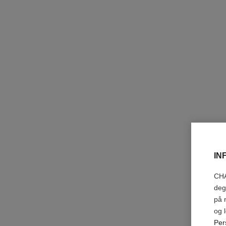
le vernis
Ref. 179421
421 - CRISTALLINE
nok 425
Legg i handlekurv
eksklusiv
IN
CHA
deg
på 
og 
Per