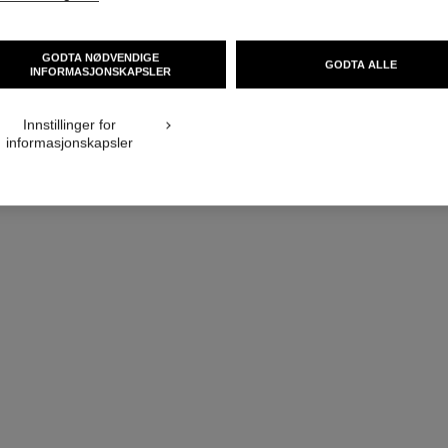
GODTA NØDVENDIGE
GODTA ALLE
INFORMASJONSKAPSLER
Innstillinger for
informasjonskapsler
le vernis
Ref. 179413
Ref. 17944
413 - PARTY GIRL
nok 425
Legg i handlekurv
eksklusiv