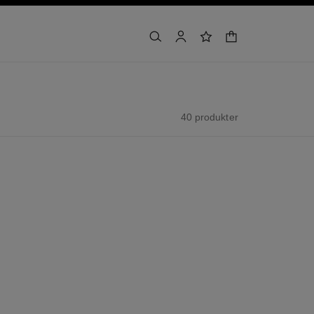
handlekurv
søk
bruker
ønskeliste
40 produkter