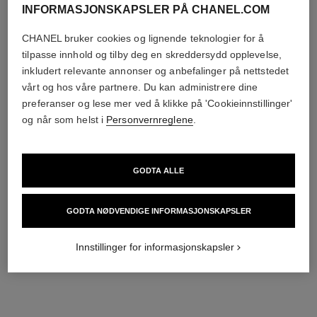
INFORMASJONSKAPSLER PÅ CHANEL.COM
HVILKE FORSKJELLIGE FOUNDATION-RESULTATER
FINNES DET?
CHANEL bruker cookies og lignende teknologier for å
tilpasse innhold og tilby deg en skreddersydd opplevelse,
HVILKE FORSKJELLIGE FOUNDATION-
inkludert relevante annonser og anbefalinger på nettstedet
UNDERTONER FINNES DET?
vårt og hos våre partnere. Du kan administrere dine
preferanser og lese mer ved å klikke på 'Cookieinnstillinger'
og når som helst i
Personvernreglene
.
GODTA ALLE
GODTA NØDVENDIGE INFORMASJONSKAPSLER
Innstillinger for informasjonskapsler