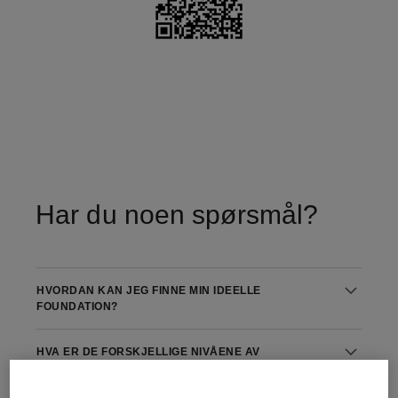
Har du noen spørsmål?
HVORDAN KAN JEG FINNE MIN IDEELLE
FOUNDATION?
HVA ER DE FORSKJELLIGE NIVÅENE AV
FOUNDATION-DEKKEVNE?