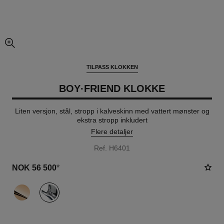
forstørret visning av bildet
TILPASS KLOKKEN
BOY·FRIEND KLOKKE
Liten versjon, stål, stropp i kalveskinn med vattert mønster og
ekstra stropp inkludert
Flere detaljer
Ref. H6401
NOK 56 500
*
variant
(2)