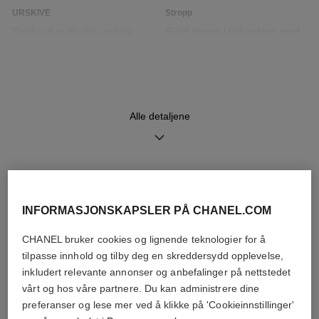
URSKIVE
Stropp
Opalisert guilloché-urskive
Svart stropp i kalveskinn med
vattert mønster og utskiftbart
system og ardillon-spenne i
stål
Alle detaljene
URVERK
Funksjoner
Kvartsurverk med høy
Timer, Minutter
presisjon
OPPDAG OGSÅ
INFORMASJONSKAPSLER PÅ CHANEL.COM
VANNBESTANDIGHET
30 m
CHANEL bruker cookies og lignende teknologier for å
tilpasse innhold og tilby deg en skreddersydd opplevelse,
inkludert relevante annonser og anbefalinger på nettstedet
vårt og hos våre partnere. Du kan administrere dine
Vedlikeholdsanvisninger
Brukerhåndbøker
preferanser og lese mer ved å klikke på 'Cookieinnstillinger'