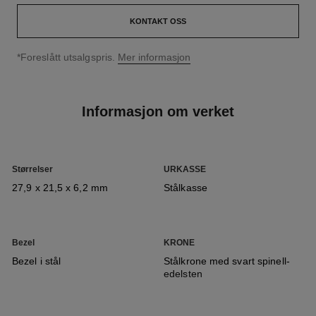
KONTAKT OSS
↩
*Foreslått utsalgspris.
Mer informasjon
Informasjon om verket
Størrelser
URKASSE
27,9 x 21,5 x 6,2 mm
Stålkasse
Bezel
KRONE
Bezel i stål
Stålkrone med svart spinell-
edelsten