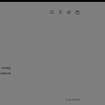
handlekurv
søk
bruker
ønskeliste
 stadig
atterte
1 produkt