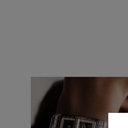
BEIGE GOLD og diamanter
Ref. H5146
Pris på forespørsel
Vis detaljer