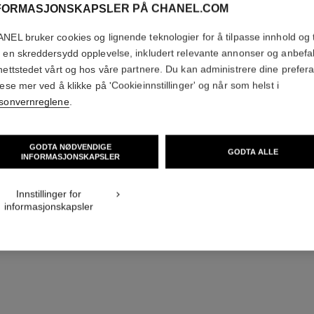
FORMASJONSKAPSLER PÅ CHANEL.COM
NEL bruker cookies og lignende teknologier for å tilpasse innhold og t
 en skreddersydd opplevelse, inkludert relevante annonser og anbefa
nettstedet vårt og hos våre partnere. Du kan administrere dine prefer
lese mer ved å klikke på 'Cookieinnstillinger' og når som helst i
sonvernreglene
.
CO
KLOKKER
GODTA NØDVENDIGE
GODTA ALLE
INFORMASJONSKAPSLER
Innstillinger for
informasjonskapsler