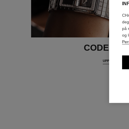
IN
CHA
deg
på 
og 
Per
CODE CO
UPPTÄCK