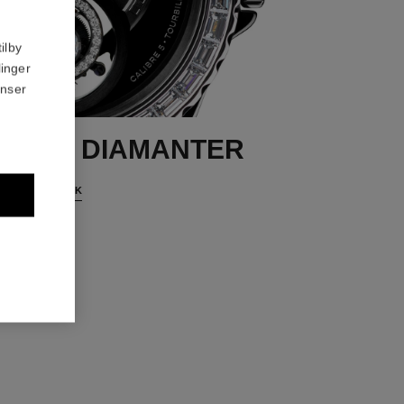
ilby
linger
anser
 MED DIAMANTER
UPPTÄCK