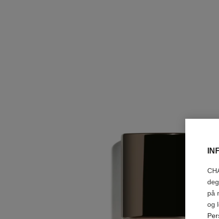
IN
CHA
deg
på 
og 
Per