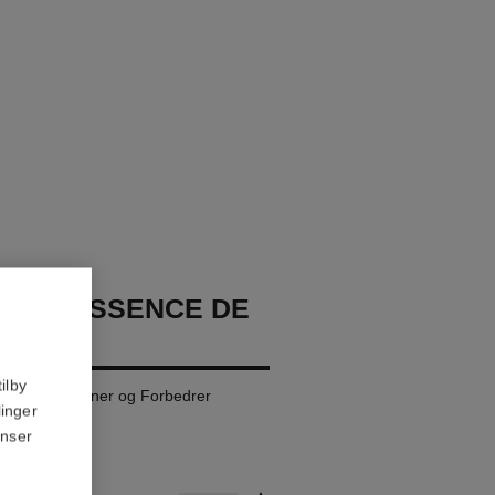
GE L'ESSENCE DE
ilby
dation: Utjevner og Forbedrer
linger
anser