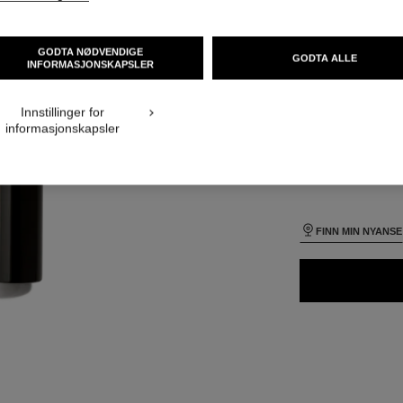
NOK 2 105
GODTA NØDVENDIGE
STØRRELSE
GODTA ALLE
INFORMASJONSKAPSLER
40 ml
rvisning
APPLICATION_VISUAL_1
Innstillinger for
informasjonskapsler
APPLICATION_VISUAL_2
24 NYANSER TILGJ
B130
FINN MIN NYANSE