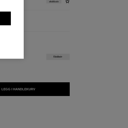
eksklusiv
ENGELIG
Eksklusiv
LEGG I HANDLEKURV