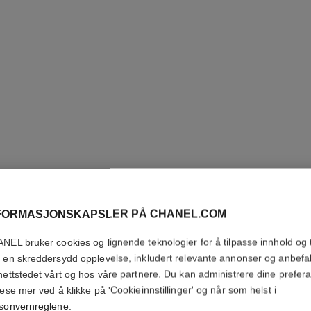
SUBLIMA
TEINT
FORMASJONSKAPSLER PÅ CHANEL.COM
NEL bruker cookies og lignende teknologier for å tilpasse innhold og t
Ultimat Serumfoun
 en skreddersydd opplevelse, inkludert relevante annonser og anbefa
Flere detaljer
nettstedet vårt og hos våre partnere. Du kan administrere dine prefer
Ref. 147184
lese mer ved å klikke på 'Cookieinnstillinger' og når som helst i
sonvernreglene
.