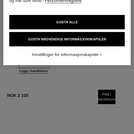
og når som helst i
Personvernreglene
.
GODTA ALLE
sublimage le correcteur yeux
sublimage le soin perfecteur
Ultimat Øyepleie: Korrigerer og
Ultimate Primer : Fukter og
GODTA NØDVENDIGE INFORMASJONSKAPSLER
Lysner Opp
Lyser Opp
Ref. 131882
Ref. 144270
10 varianter tilgjengelig
nok 3 505
Innstillinger for informasjonskapsler
nok 1 315
Legg i handlekurv
FINN MIN NYANSE
Legg i handlekurv
legg i
NOK 2 105
handlekurv