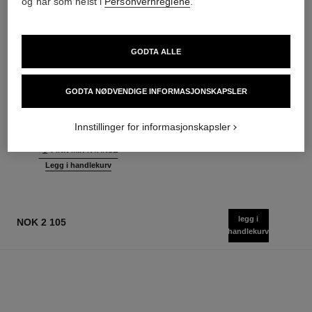
og når som helst i
Personvernreglene
.
GODTA ALLE
sublimage le correcteur yeux
sublimage le soin perfecteur
Ultimat Øyepleie: Korrigerer og
Ultimate Primer : Fukter og
GODTA NØDVENDIGE INFORMASJONSKAPSLER
Lysner Opp
Lyser Opp
Ref. 131882
Ref. 144270
10 varianter tilgjengelig
nok 3 505
Innstillinger for informasjonskapsler
nok 1 315
Legg i handlekurv
FINN MIN NYANSE
Legg i handlekurv
legg i
NOK 2 105
handlekurv