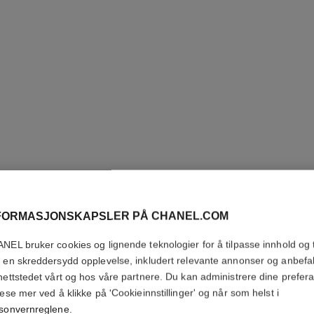
FORMASJONSKAPSLER PÅ CHANEL.COM
NEL bruker cookies og lignende teknologier for å tilpasse innhold og t
HYDRA B
 en skreddersydd opplevelse, inkludert relevante annonser og anbefa
REPAIR 
nettstedet vårt og hos våre partnere. Du kan administrere dine prefer
lese mer ved å klikke på 'Cookieinnstillinger' og når som helst i
sonvernreglene
.
Flerbruks Fuktigh