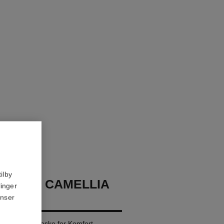
ilby
EAUTY CAMELLIA
linger
MASK
anser
etsgivende Maske for Komfort