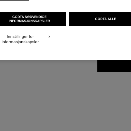
Flere detaljer
Ref. 141910
GODTA NØDVENDIGE
GODTA ALLE
ing
INFORMASJONSKAPSLER
NOK 875
ing 1
teksturvisning
Innstillinger for
informasjonskapsler
STØRRELSE
50 g