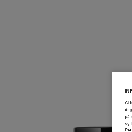
IN
CHA
deg
på 
og 
Per