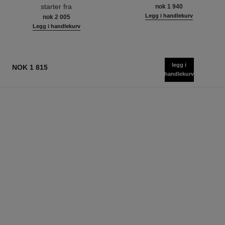
Ref. 141960
Ref. 141760
starter fra
nok 1 940
Legg i handlekurv
nok 2 005
Legg i handlekurv
legg i
NOK 1 815
handlekurv