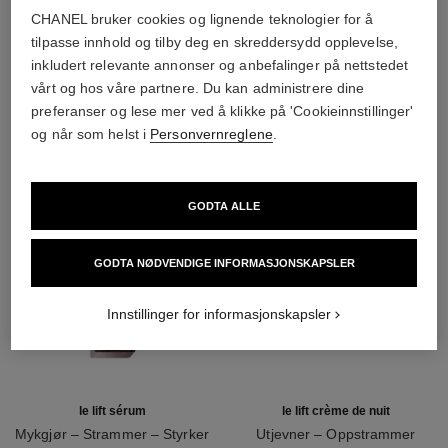
CHANEL bruker cookies og lignende teknologier for å
4
/
4
tilpasse innhold og tilby deg en skreddersydd opplevelse,
inkludert relevante annonser og anbefalinger på nettstedet
DEN PERFEKTE MATCH
vårt og hos våre partnere. Du kan administrere dine
preferanser og lese mer ved å klikke på 'Cookieinnstillinger'
og når som helst i
Personvernreglene
.
GODTA ALLE
GODTA NØDVENDIGE INFORMASJONSKAPSLER
Innstillinger for informasjonskapsler
le lift sérum
le lift crème de nuit
Mykgjør – Strammer – Styrker
Utjevner – Oppstrammer