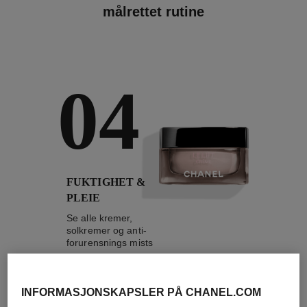
målrettet rutine
04
FUKTIGHET &
PLEIE
Se alle kremer,
solkremer og anti-
forurensnings mists
INFORMASJONSKAPSLER PÅ CHANEL.COM