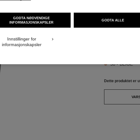
STØRRELSE
30 ml
GODTA NØDVENDIGE
GODTA ALLE
INFORMASJONSKAPSLER
Dette produktet er
u
Innstillinger for
informasjonskapsler
4 NYANSER TILGJ
50 - BEIGE
Dette produktet er
u
VAR