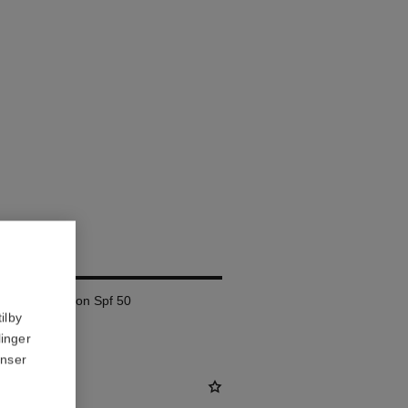
AM
lete Correction Spf 50
ilby
linger
anser