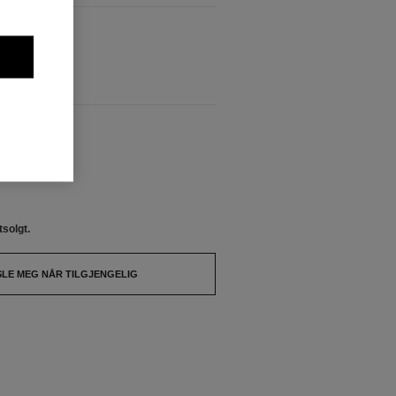
tsolgt.
ENGELIG
tsolgt.
SLE MEG NÅR TILGJENGELIG