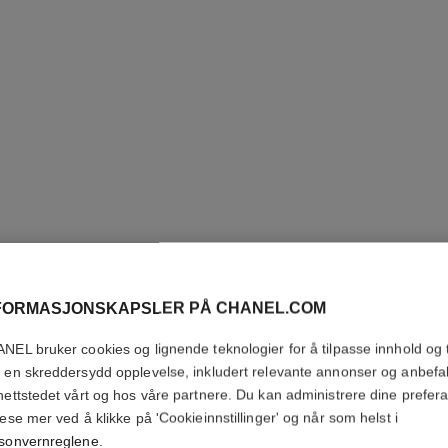
CC CRE
FORMASJONSKAPSLER PÅ CHANEL.COM
Super Active Comp
NEL bruker cookies og lignende teknologier for å tilpasse innhold og t
Flere detaljer
 en skreddersydd opplevelse, inkludert relevante annonser og anbefa
Ref. 140590
nettstedet vårt og hos våre partnere. Du kan administrere dine prefer
lese mer ved å klikke på 'Cookieinnstillinger' og når som helst i
NOK 840
sonvernreglene
.