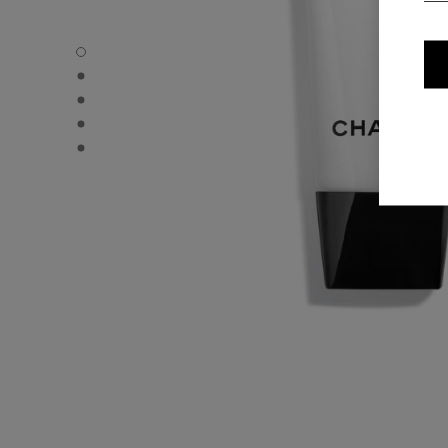
CC CREAM - Standardvisning
CC CREAM - Alternativ visning 1
CC CREAM - Grunnleggende teksturvisning
CC CREAM - product.packShot.APPLICATION_VISUAL_1
CC CREAM - product.packShot.APPLICATION_VISUAL_2