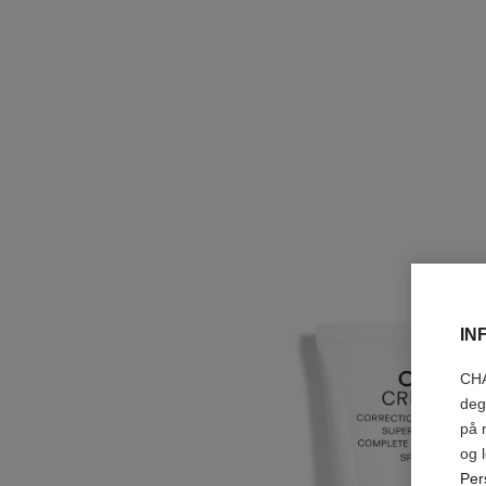
IN
CHA
deg
på 
og 
Per