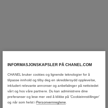
Legg i handlekurv
Legg i handlekurv
INFORMASJONSKAPSLER PÅ CHANEL.COM
le lift la crème main
le lift lotion
CHANEL bruker cookies og lignende teknologier for å
Mykgjør – Jevner Ut – Utfyller
Smooths – Firms – Plumps
tilpasse innhold og tilby deg en skreddersydd opplevelse,
Ref. 141640
Ref. 141690
nok 851
nok 1 025
inkludert relevante annonser og anbefalinger på nettstedet
vårt og hos våre partnere. Du kan administrere dine
Legg i handlekurv
Legg i handlekurv
preferanser og lese mer ved å klikke på 'Cookieinnstillinger'
og når som helst i
Personvernreglene
.