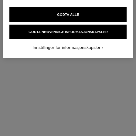
GODTA ALLE
GODTA NØDVENDIGE INFORMASJONSKAPSLER
Innstillinger for informasjonskapsler
le lift eye cream
le lift soin lèvres et contours
Jevner Ut – Strammer
Mykgjør – Strammer Opp –
Ref. 141680
Fyller Ut
nok 1 190
Ref. 140190
nok 1 090
Legg i handlekurv
Legg i handlekurv