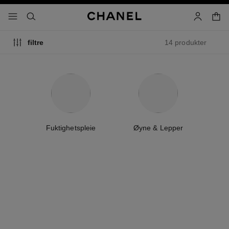
aktiver høykontrast
handl
meny - hovednavigasjon
- hovednavigasjon
søk
bruker
14 produkter
filtre
Fuktighetspleie
Øyne & Lepper
er