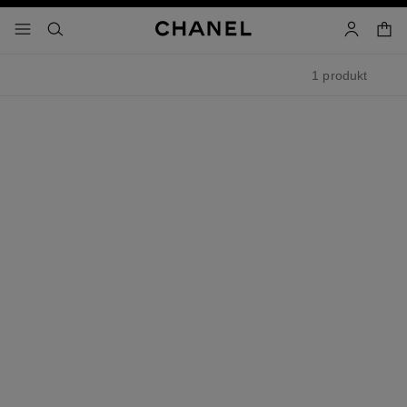
aktiver høykontrast
handl
meny - hovednavigasjon
- hovednavigasjon
søk
bruker
1 produkt
la solution 10 de chanel
Krem for Sensitiv Hud
Ref. 141030
nok 1 000