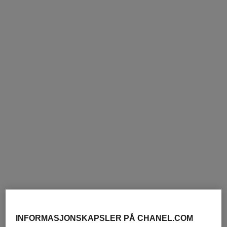
revitaliserende duo
hydra beauty micro sérum
lèvres trio
N°1 de Chanel Serum 30 Ml,
Cream 50 G og Pouch
Intense Replenishing
Ref. 101177
Hydration
nok 3 155
Ref. 101153
nok 2 255
Legg i handlekurv
Legg i handlekurv
eksklusiv
eksklusiv
INFORMASJONSKAPSLER PÅ CHANEL.COM