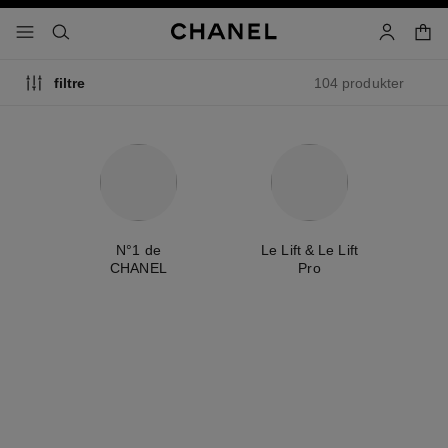
aktiver høykontrast
handl
meny - hovednavigasjon
- hovednavigasjon
søk
bruker
104 produkter
filtre
ty
N°1 de
Le Lift & Le Lift
É
CHANEL
Pro
eksklusiv
ny