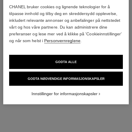
CHANEL bruker cookies og lignende teknologier for å
tilpasse innhold og tilby deg en skreddersydd opplevelse,
inkludert relevante annonser og anbefalinger på nettstedet
vårt og hos våre partnere. Du kan administrere dine
preferanser og lese mer ved å klikke på 'Cookieinnstillinger'
og når som helst i
Personvernreglene
.
rensende og fuktighetsgivende
sublimage l'extrait de crème
duo
Ultimate Repair Cream
La Mousse 150 Ml, Hydra
Ref. 144860
nok 7 825
GODTA ALLE
Beauty Micro Serum 30 Ml og
Ref. 101268
Pouch
nok 2 140
Legg i handlekurv
GODTA NØDVENDIGE INFORMASJONSKAPSLER
Legg i handlekurv
eksklusiv
Innstillinger for informasjonskapsler