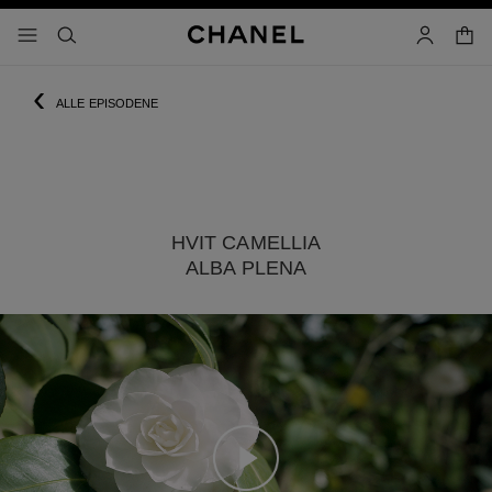
aktiver høykontrast
handl
meny - hovednavigasjon
- hovednavigasjon
søk
bruker
‹
ALLE EPISODENE
HVIT CAMELLIA
ALBA PLENA