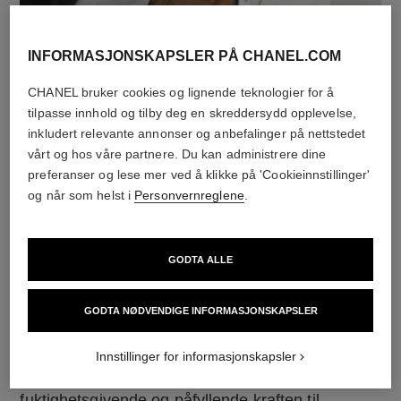
INFORMASJONSKAPSLER PÅ CHANEL.COM
CHANEL bruker cookies og lignende teknologier for å
tilpasse innhold og tilby deg en skreddersydd opplevelse,
inkludert relevante annonser og anbefalinger på nettstedet
vårt og hos våre partnere. Du kan administrere dine
preferanser og lese mer ved å klikke på 'Cookieinnstillinger'
DRÅPE FOR DRÅPE
og når som helst i
Personvernreglene
.
For å bevare de dyrebare aktive ingrediensene,
bruker CHANEL mikrofluidisk teknologi. Denne
GODTA ALLE
revolusjonerende teknologien, som gjør det mulig
å lage mikrodråper av aktive ingredienser i en
GODTA NØDVENDIGE INFORMASJONSKAPSLER
formel, er opphavet til HYDRA BEAUTY serien.
Innstillinger for informasjonskapsler
Kamelia mikrodråper går umiddelbart i ett med
huden. Ved påføring frigjør hver dråpe all den
fuktighetsgivende og påfyllende kraften til