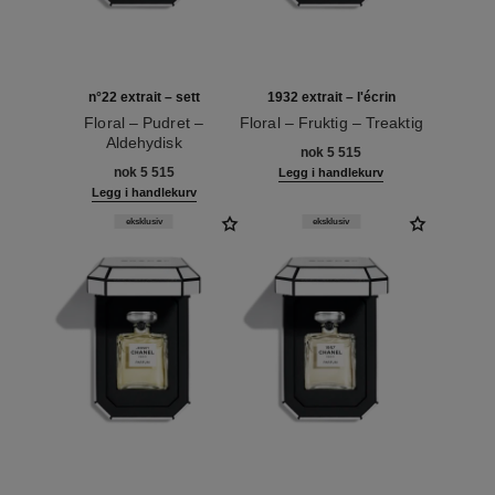
n°22 extrait – sett
1932 extrait – l'écrin
Floral – Pudret –
Floral – Fruktig – Treaktig
Aldehydisk
Ref. 120062
nok 5 515
Ref. 120078
nok 5 515
Legg i handlekurv
Legg i handlekurv
eksklusiv
eksklusiv