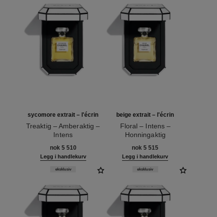
sycomore extrait – l'écrin
beige extrait – l'écrin
Treaktig – Amberaktig –
Floral – Intens –
Intens
Honningaktig
Ref. 120082
Ref. 120066
nok 5 510
nok 5 515
Legg i handlekurv
Legg i handlekurv
eksklusiv
eksklusiv