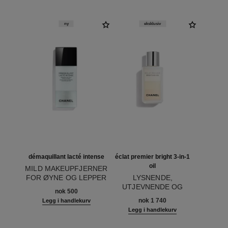
ny
eksklusiv
démaquillant lacté intense
éclat premier bright 3-in-1
oil
MILD MAKEUPFJERNER
FOR ØYNE OG LEPPER
LYSNENDE,
Ref. 133270
UTJEVNENDE OG
nok 500
Ref. 133540
BESKYTTENDE
nok 1 740
Legg i handlekurv
TREFASE-OLJE
Legg i handlekurv