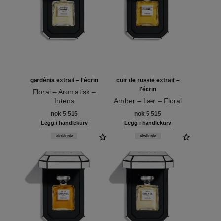
gardénia extrait – l'écrin
cuir de russie extrait –
l'écrin
Floral – Aromatisk –
Intens
Amber – Lær – Floral
Ref. 120074
Ref. 120072
nok 5 515
nok 5 515
Legg i handlekurv
Legg i handlekurv
eksklusiv
eksklusiv