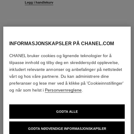
Legg i handlekurv
INFORMASJONSKAPSLER PÅ CHANEL.COM
ny
eksklusiv
CHANEL bruker cookies og lignende teknologier for å
tilpasse innhold og tilby deg en skreddersydd opplevelse,
inkludert relevante annonser og anbefalinger på nettstedet
vårt og hos våre partnere. Du kan administrere dine
preferanser og lese mer ved å klikke på 'Cookieinnstillinger'
og når som helst i
Personvernreglene
.
GODTA ALLE
le rouge duo ultra tenue
rouge coco baume – shine
GODTA NØDVENDIGE INFORMASJONSKAPSLER
ULTRA WEAR FLYTENDE
HYDRATING