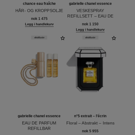
chance eau fraîche
gabrielle chanel essence
HÅR- OG KROPPSOLJE
VESKESPRAY
Ref. 136895
REFILLSETT – EAU DE
nok 1 475
Ref. 120605
PARFUM
nok 1 150
Legg i handlekurv
Legg i handlekurv
eksklusiv
eksklusiv
gabrielle chanel essence
n°5 extrait – l'écrin
EAU DE PARFUM
Floral – Abstrakt – Intens
REFILLBAR
Ref. 120080
nok 5 955
Ref. 120600
VESKESPRAY