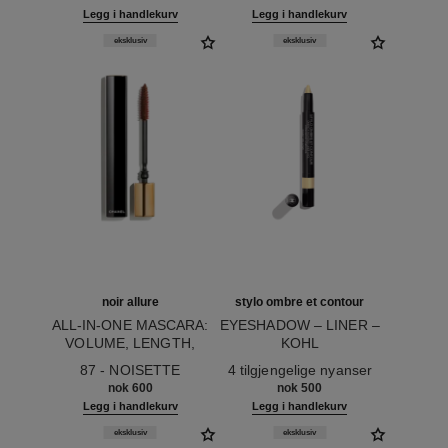
LEPPEPLEIE
Legg i handlekurv
Legg i handlekurv
eksklusiv
eksklusiv
noir allure
stylo ombre et contour
ALL-IN-ONE MASCARA:
EYESHADOW – LINER –
VOLUME, LENGTH,
KOHL
Ref. 190087
CURL AND DEFINITION
Ref. 182264
87 - NOISETTE
4 tilgjengelige nyanser
nok 600
nok 500
Legg i handlekurv
Legg i handlekurv
eksklusiv
eksklusiv