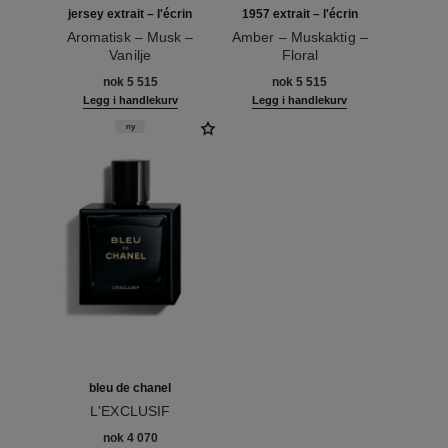
jersey extrait – l'écrin
1957 extrait – l'écrin
Aromatisk – Musk –
Amber – Muskaktig –
Vanilje
Floral
Ref. 120076
Ref. 120064
nok 5 515
nok 5 515
Legg i handlekurv
Legg i handlekurv
ny
bleu de chanel
L'EXCLUSIF
Ref. 107230
nok 4 070