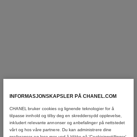
Vis detaljer
Vis detaljer
coco crush-ring
coco crush-ring
Vattert motiv, miniversjon,
Vattmotiv, liten versjon, 18
INFORMASJONSKAPSLER PÅ CHANEL.COM
18K hvitt gull
karat BEIGE GULL,
Ref. J11793
Ref. J12871
diamanter
nok 22 400
*
nok 141 300
*
CHANEL bruker cookies og lignende teknologier for å
tilpasse innhold og tilby deg en skreddersydd opplevelse,
Vis detaljer
Vis detaljer
inkludert relevante annonser og anbefalinger på nettstedet
vårt og hos våre partnere. Du kan administrere dine
preferanser og lese mer ved å klikke på 'Cookieinnstillinger'