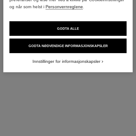
og når som helst i
Personvernreglene
.
GODTA ALLE
GODTA NØDVENDIGE INFORMASJONSKAPSLER
Innstillinger for informasjonskapsler
coco crush-ring
coco crush-ring
Vattert motiv, liten versjon,
Vattert motiv, stor versjon, 18
18K hvitt gull
karat gult gull, diamanter
Ref. J10570
Ref. J13209
nok 40 500
*
Pris på forespørsel
Vis detaljer
Vis detaljer