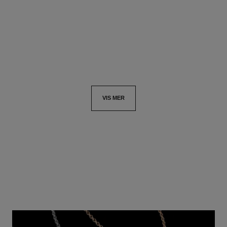
karat gult gull, diamanter
Ref. J63487
Pris på forespørsel
Ref. J13000
Pris på forespørsel
Vis detaljer
Vis detaljer
VIS MER