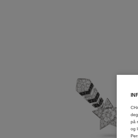
IN
CHA
deg
på 
og 
Per