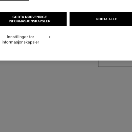
ØREDOB
18K hvitt gull, di
GODTA NØDVENDIGE
GODTA ALLE
INFORMASJONSKAPSLER
Flere detaljer
Ref. J63143
Innstillinger for
informasjonskapsler
Pris på forespørs