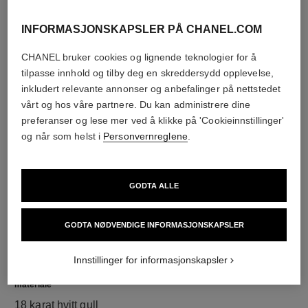
INFORMASJONSKAPSLER PÅ CHANEL.COM
diamanter
CHANEL bruker cookies og lignende teknologier for å
50 briljantslipte diamanter på totalt 1,67 carat
tilpasse innhold og tilby deg en skreddersydd opplevelse,
inkludert 1 GIA-sertifisert briljantslipt midtsteinsdiamant
inkludert relevante annonser og anbefalinger på nettstedet
på 0,30 carat
vårt og hos våre partnere. Du kan administrere dine
Kjennetegnene på hvert stykke kan være forskjellige**
preferanser og lese mer ved å klikke på 'Cookieinnstillinger'
og når som helst i
Personvernreglene
.
GODTA ALLE
GODTA NØDVENDIGE INFORMASJONSKAPSLER
Innstillinger for informasjonskapsler
materiale
18 karat hvitt gull