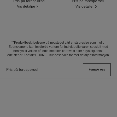
Ref. J11998
Pris på forespørsel
Ref. J13665
Pris på forespørsel
Vis detaljer
Vis detaljer
**Produktbeskrivelsene på nettstedet vårt er så presise som mulig.
Egenskapene kan imidlertid variere for individuelle varer, spesielt med
hensyn til vekten på edle metaller, karatvekt eller nøyaktig antall
edelstener. Kontakt CHANEL-kundeservice for mer detaljert informasjon.
Pris på forespørsel
kontakt oss