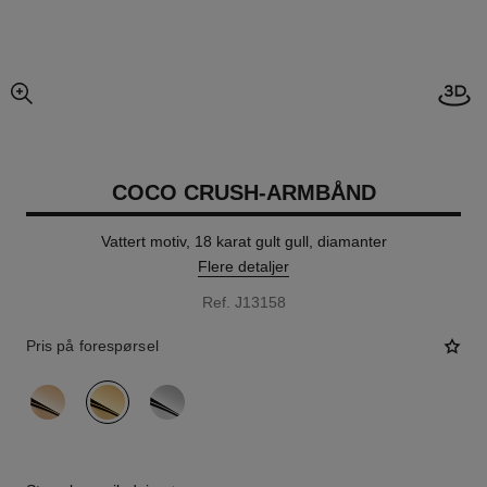
Åpne
forstørret visning av bildet
COCO CRUSH-ARMBÅND
Vattert motiv, 18 karat gult gull, diamanter
Flere detaljer
Ref. J13158
Pris på forespørsel
variant
(3)