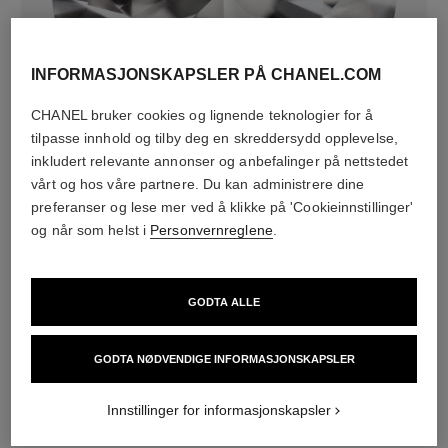
INFORMASJONSKAPSLER PÅ CHANEL.COM
diamanter
CHANEL bruker cookies og lignende teknologier for å
36 briljantslipte diamanter på totalt 0,52 carat
tilpasse innhold og tilby deg en skreddersydd opplevelse,
Kjennetegnene på hvert stykke kan være forskjellige**
inkludert relevante annonser og anbefalinger på nettstedet
vårt og hos våre partnere. Du kan administrere dine
preferanser og lese mer ved å klikke på 'Cookieinnstillinger'
og når som helst i
Personvernreglene
.
GODTA ALLE
GODTA NØDVENDIGE INFORMASJONSKAPSLER
materiale
Innstillinger for informasjonskapsler
18 karat gult gull