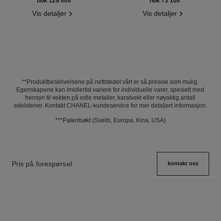
nok 129 000
*
nok 73 100
*
Vis detaljer
Vis detaljer
**Produktbeskrivelsene på nettstedet vårt er så presise som mulig.
Egenskapene kan imidlertid variere for individuelle varer, spesielt med
hensyn til vekten på edle metaller, karatvekt eller nøyaktig antall
edelstener. Kontakt CHANEL-kundeservice for mer detaljert informasjon.
***Patentsøkt (Sveits, Europa, Kina, USA)
Pris på forespørsel
kontakt oss