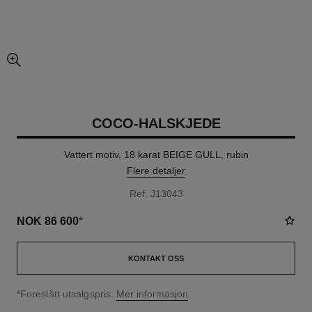
forstørret visning av bildet
COCO-HALSKJEDE
Vattert motiv, 18 karat BEIGE GULL, rubin
Flere detaljer
Ref. J13043
NOK 86 600
*
KONTAKT OSS
↩
*Foreslått utsalgspris.
Mer informasjon