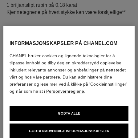
1 briljantslipt rubin på 0,18 karat
Kjennetegnene på hvert stykke kan være forskjellige**
INFORMASJONSKAPSLER PÅ CHANEL.COM
CHANEL bruker cookies og lignende teknologier for å
tilpasse innhold og tilby deg en skreddersydd opplevelse,
inkludert relevante annonser og anbefalinger på nettstedet
vårt og hos våre partnere. Du kan administrere dine
preferanser og lese mer ved å klikke på 'Cookieinnstillinger'
diamanter
og når som helst i
Personvernreglene
.
1 briljantslipt diamant på 0,01 carat på låsen
Kjennetegnene på hvert stykke kan være forskjellige**
GODTA ALLE
GODTA NØDVENDIGE INFORMASJONSKAPSLER