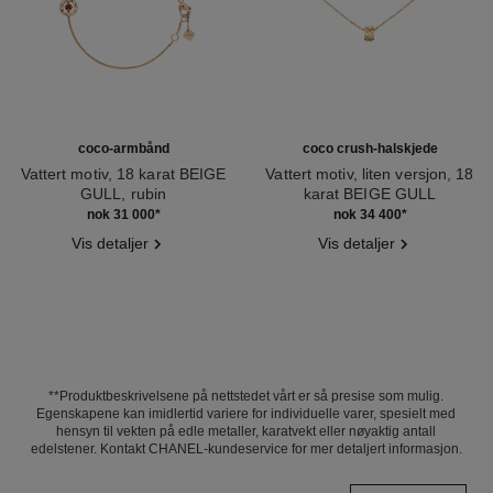
coco-armbånd
coco crush-halskjede
Vattert motiv, 18 karat BEIGE
Vattert motiv, liten versjon, 18
GULL, rubin
karat BEIGE GULL
Ref. J13044
Ref. J12306
nok 31 000
*
nok 34 400
*
Vis detaljer
Vis detaljer
**Produktbeskrivelsene på nettstedet vårt er så presise som mulig.
Egenskapene kan imidlertid variere for individuelle varer, spesielt med
hensyn til vekten på edle metaller, karatvekt eller nøyaktig antall
edelstener. Kontakt CHANEL-kundeservice for mer detaljert informasjon.