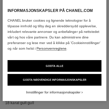
INFORMASJONSKAPSLER PÅ CHANEL.COM
CHANEL bruker cookies og lignende teknologier for å
diamanter
tilpasse innhold og tilby deg en skreddersydd opplevelse,
120 briljantslipte diamanter på totalt 1,73 karat
inkludert relevante annonser og anbefalinger på nettstedet
Kjennetegnene på hvert stykke kan være forskjellige**
vårt og hos våre partnere. Du kan administrere dine
preferanser og lese mer ved å klikke på 'Cookieinnstillinger'
og når som helst i
Personvernreglene
.
GODTA ALLE
GODTA NØDVENDIGE INFORMASJONSKAPSLER
Innstillinger for informasjonskapsler
materiale
18 karat gult gull