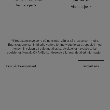
nok 141 300
*
Vis detaljer
Vis detaljer
**Produktbeskrivelsene på nettstedet vårt er så presise som mulig.
Egenskapene kan imidlertid variere for individuelle varer, spesielt med
hensyn til vekten på edle metaller, karatvekt eller nøyaktig antall
edelstener. Kontakt CHANEL-kundeservice for mer detaljert informasjon.
Pris på forespørsel
kontakt oss