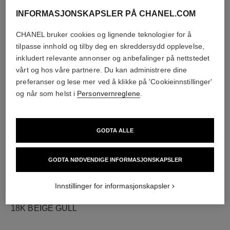
INFORMASJONSKAPSLER PÅ CHANEL.COM
CHANEL bruker cookies og lignende teknologier for å
diamanter
tilpasse innhold og tilby deg en skreddersydd opplevelse,
5 briljantslipte diamanter på totalt 0,16 karat
inkludert relevante annonser og anbefalinger på nettstedet
Kjennetegnene på hvert stykke kan være forskjellige**
vårt og hos våre partnere. Du kan administrere dine
preferanser og lese mer ved å klikke på 'Cookieinnstillinger'
og når som helst i
Personvernreglene
.
GODTA ALLE
GODTA NØDVENDIGE INFORMASJONSKAPSLER
Innstillinger for informasjonskapsler
materiale
18K BEIGE GULL