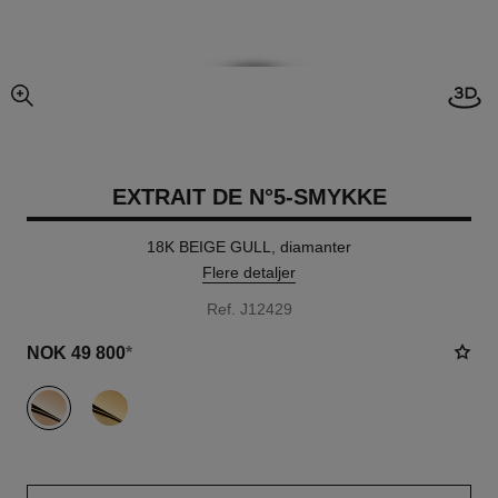
Åpne
forstørret visning av bildet
EXTRAIT DE N°5-SMYKKE
18K BEIGE GULL, diamanter
Flere detaljer
Ref. J12429
NOK 49 800
*
variant
(2)