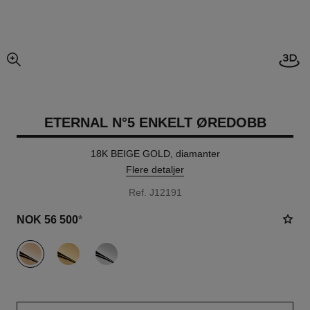
Åpne
forstørret visning av bildet
ETERNAL N°5 ENKELT ØREDOBB
18K BEIGE GOLD, diamanter
Flere detaljer
Ref. J12191
NOK 56 500
*
variant
(3)