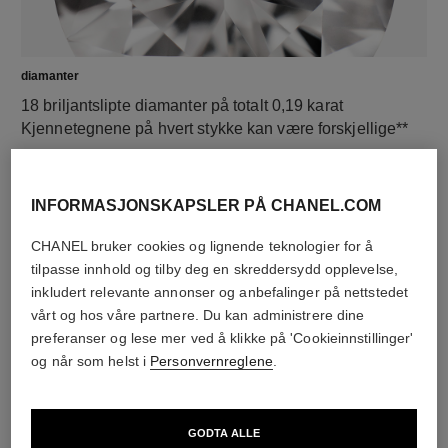
diamanter
18 briljantslipte diamanter på totalt 0,19 karat
Kjennetegnene på hvert stykke kan være forskjellige**
INFORMASJONSKAPSLER PÅ CHANEL.COM
CHANEL bruker cookies og lignende teknologier for å
tilpasse innhold og tilby deg en skreddersydd opplevelse,
inkludert relevante annonser og anbefalinger på nettstedet
vårt og hos våre partnere. Du kan administrere dine
preferanser og lese mer ved å klikke på 'Cookieinnstillinger'
og når som helst i
Personvernreglene
.
materiale
18 K BEIGE GULL
GODTA ALLE