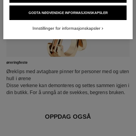
GODTA NØDVENDIGE INFORMASJONSKAPSLER
Innstillinger for informasjonskapsler
øreringfeste
Øreklips med avtagbare pinner for personer med og uten
hull i ørene
Disse verkene kan demonteres og settes sammen igjen i
din butikk. For å unngå at de svekkes, begrens bruken.
OPPDAG OGSÅ