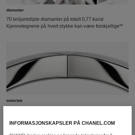
diamanter
70 briljantslipte diamanter på totalt 0,77 karat
Kjennetegnene på hvert stykke kan være forskjellige**
materiale
18K hvitt gull
INFORMASJONSKAPSLER PÅ CHANEL.COM