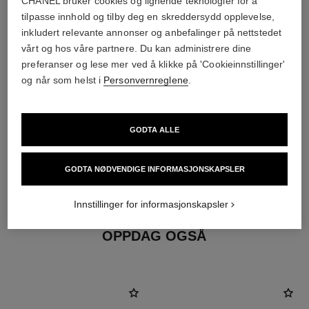
CHANEL bruker cookies og lignende teknologier for å
tilpasse innhold og tilby deg en skreddersydd opplevelse,
inkludert relevante annonser og anbefalinger på nettstedet
vårt og hos våre partnere. Du kan administrere dine
preferanser og lese mer ved å klikke på 'Cookieinnstillinger'
og når som helst i
Personvernreglene
.
øreringfeste
GODTA ALLE
Klemme-øredobber med avtagbare pinner for personer
med og uten hull i ørene
Disse verkene kan demonteres og settes sammen igjen i
GODTA NØDVENDIGE INFORMASJONSKAPSLER
din butikk. For å unngå at de svekkes, begrens bruken.
Innstillinger for informasjonskapsler
OPPDAG OGSÅ