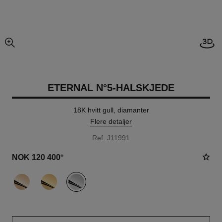
Åpne
forstørret visning av bildet
ETERNAL N°5-HALSKJEDE
18K hvitt gull, diamanter
Flere detaljer
Ref. J11991
NOK 120 400
*
variant
(3)