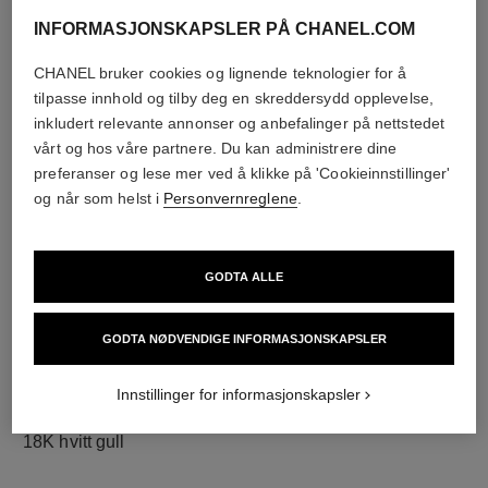
INFORMASJONSKAPSLER PÅ CHANEL.COM
CHANEL bruker cookies og lignende teknologier for å
diamanter
tilpasse innhold og tilby deg en skreddersydd opplevelse,
25 briljantslipte diamanter på totalt 0,34 karat
inkludert relevante annonser og anbefalinger på nettstedet
Kjennetegnene på hvert stykke kan være forskjellige**
vårt og hos våre partnere. Du kan administrere dine
preferanser og lese mer ved å klikke på 'Cookieinnstillinger'
og når som helst i
Personvernreglene
.
GODTA ALLE
GODTA NØDVENDIGE INFORMASJONSKAPSLER
Innstillinger for informasjonskapsler
materiale
18K hvitt gull