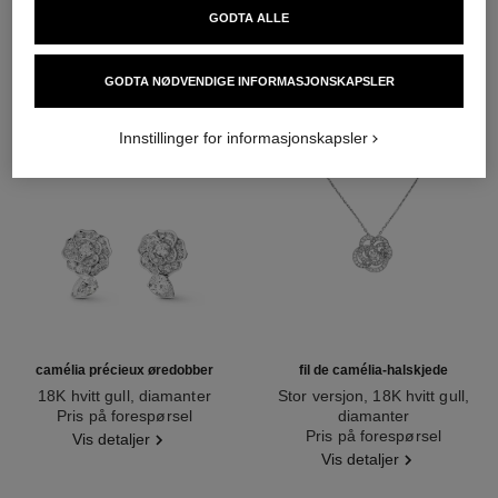
GODTA ALLE
GODTA NØDVENDIGE INFORMASJONSKAPSLER
Innstillinger for informasjonskapsler
camélia précieux øredobber
fil de camélia-halskjede
18K hvitt gull, diamanter
Stor versjon, 18K hvitt gull,
Ref. J11337
Pris på forespørsel
diamanter
Ref. J2530
Pris på forespørsel
Vis detaljer
Vis detaljer