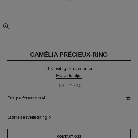
forstørret visning av bildet
CAMÉLIA PRÉCIEUX-RING
18K hvitt gull, diamanter
Flere detaljer
Ref. J11334
Pris på forespørsel
størrelsesveiledning
KONTAKT OSS