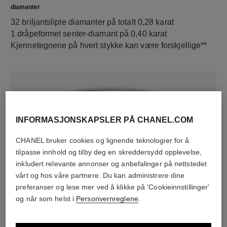
diamanter
32 briljantslipte diamanter på totalt 0,28 karat
1 dråpeformet senter-diamant på 0,40 karat
Kjennetegnene på hvert stykke kan være forskjellige**
INFORMASJONSKAPSLER PÅ CHANEL.COM
CHANEL bruker cookies og lignende teknologier for å
tilpasse innhold og tilby deg en skreddersydd opplevelse,
inkludert relevante annonser og anbefalinger på nettstedet
materiale
vårt og hos våre partnere. Du kan administrere dine
18K hvitt gull
preferanser og lese mer ved å klikke på 'Cookieinnstillinger'
og når som helst i
Personvernreglene
.
OPPDAG OGSÅ