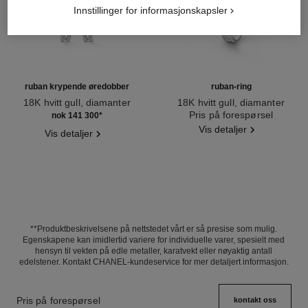
Innstillinger for informasjonskapsler
ruban krypende øredobber
ruban-ring
18K hvitt gull, diamanter
18K hvitt gull, diamanter
Ref. J11143
Ref. J11149
Pris på forespørsel
nok 141 300
*
Vis detaljer
Vis detaljer
**Produktbeskrivelsene på nettstedet vårt er så presise som mulig.
Egenskapene kan imidlertid variere for individuelle varer, spesielt med
hensyn til vekten på edle metaller, karatvekt eller nøyaktig antall
edelstener. Kontakt CHANEL-kundeservice for mer detaljert informasjon.
Pris på forespørsel
kontakt oss