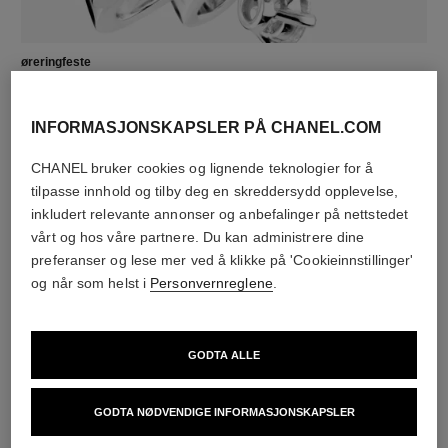
øreringfeste
Klemme-øredobber med avtagbare pinner for personer
med og uten hull i ørene
INFORMASJONSKAPSLER PÅ CHANEL.COM
Disse verkene kan demonteres og settes sammen igjen i
din butikk. For å unngå at de svekkes, begrens bruken.
CHANEL bruker cookies og lignende teknologier for å
tilpasse innhold og tilby deg en skreddersydd opplevelse,
inkludert relevante annonser og anbefalinger på nettstedet
vårt og hos våre partnere. Du kan administrere dine
OPPDAG OGSÅ
preferanser og lese mer ved å klikke på 'Cookieinnstillinger'
og når som helst i
Personvernreglene
.
GODTA ALLE
GODTA NØDVENDIGE INFORMASJONSKAPSLER