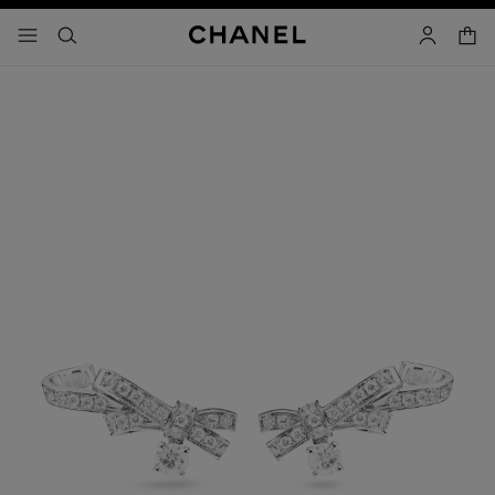
aktiver høykontrast
handl
meny - hovednavigasjon
- hovednavigasjon
søk
bruker