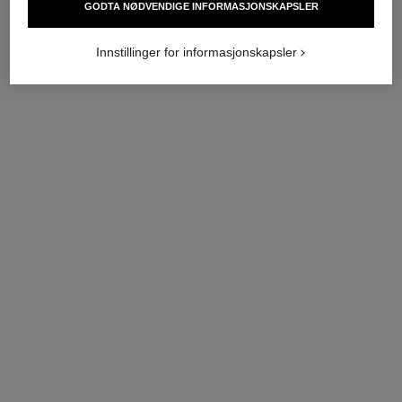
GODTA NØDVENDIGE INFORMASJONSKAPSLER
Innstillinger for informasjonskapsler
coco enkel klipsøredobb
coco enkel klipsøredobb
Vattert motiv, 18 karat BEIGE
Vattert motiv, 18 karat hvitt
GULL, diamant
gull, diamant
Ref. J13308
Ref. J13312
nok 31 900
*
nok 34 200
*
Vis detaljer
Vis detaljer
coco crush enkel ørering
bouton de camélia crawling
earrings