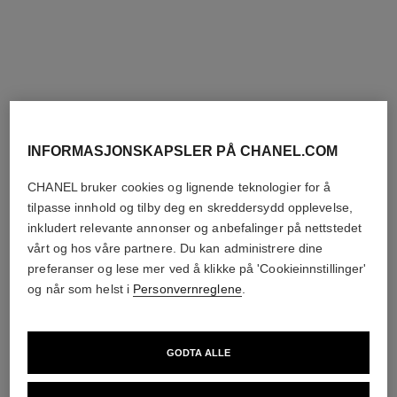
eternal n°5 asymmetriske
bouton de camélia-øredobber
justerbare øredobber
18K hvitt gull, diamanter
INFORMASJONSKAPSLER PÅ CHANEL.COM
18K hvitt gull, diamanter
Ref. J12072
Pris på forespørsel
Ref. J11992
Pris på forespørsel
CHANEL bruker cookies og lignende teknologier for å
Vis detaljer
tilpasse innhold og tilby deg en skreddersydd opplevelse,
Vis detaljer
inkludert relevante annonser og anbefalinger på nettstedet
vårt og hos våre partnere. Du kan administrere dine
preferanser og lese mer ved å klikke på 'Cookieinnstillinger'
og når som helst i
Personvernreglene
.
GODTA ALLE