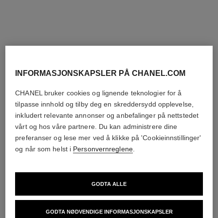
keramikk og stål
Svært motstandsdyktig matt
Ref. H10133
sort keramikk og stål
nok 62 700
*
Ref. H11059
Pris på forespørsel
Vis detaljer
Vis detaljer
ny
ny
INFORMASJONSKAPSLER PÅ CHANEL.COM
CHANEL bruker cookies og lignende teknologier for å
tilpasse innhold og tilby deg en skreddersydd opplevelse,
inkludert relevante annonser og anbefalinger på nettstedet
vårt og hos våre partnere. Du kan administrere dine
preferanser og lese mer ved å klikke på 'Cookieinnstillinger'
og når som helst i
Personvernreglene
.
j12 golden black watch caliber
j12-klokke, 28 mm
12.1, 42 mm
Svært motstandsdyktig hvit
GODTA ALLE
Svært motstandsdyktig matt
keramikk, stål og diamanter
sort keramikk og sortbelagt
Ref. H10134
nok 84 200
*
Ref. H11060
stål
nok 140 000
*
GODTA NØDVENDIGE INFORMASJONSKAPSLER