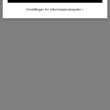
Vis detaljer
Vis detaljer
Innstillinger for informasjonskapsler
ny
ny
j12-klokke, 28 mm
j12-klokke, 28 mm
Svært motstandsdyktig sort
Svært motstandsdyktig sort
keramikk, stål og diamanter
keramikk og stål
Ref. H10135
Ref. H11770
nok 84 200
*
nok 57 700
*
Vis detaljer
Vis detaljer
ny