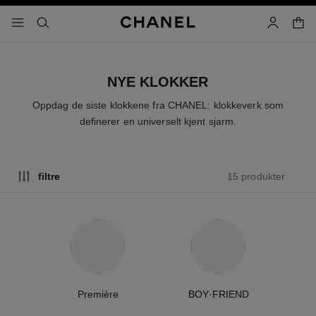
aktiver høykontrast
handl
meny - hovednavigasjon
- hovednavigasjon
søk
bruker
NYE KLOKKER
Oppdag de siste klokkene fra CHANEL: klokkeverk som
definerer en universelt kjent sjarm.
15 produkter
filtre
Première
BOY·FRIEND
C