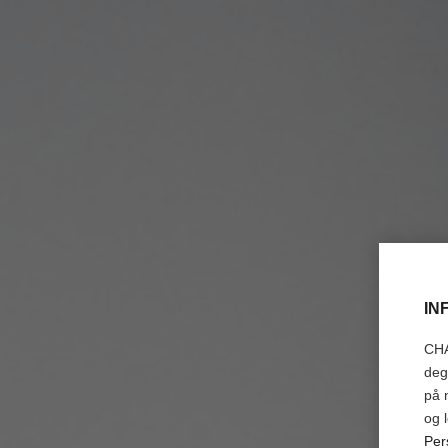
IN
CHA
deg
på 
og 
Per