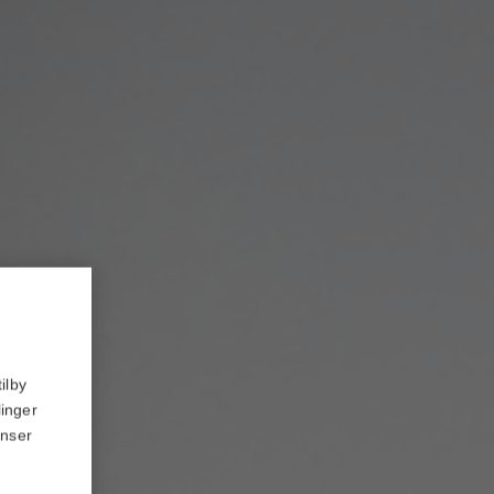
ilby
linger
anser