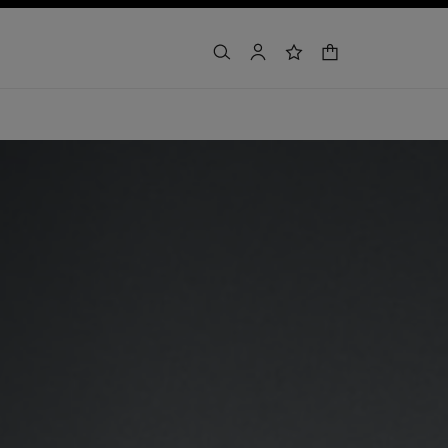
handlekurv
søk
bruker
ønskeliste