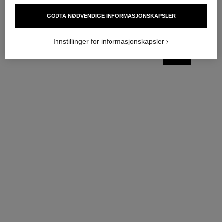
nok 1 090
nok 965
Legg i handlekurv
Legg i handlekurv
GODTA NØDVENDIGE INFORMASJONSKAPSLER
Innstillinger for informasjonskapsler
legg i
NOK 1 475
handlekurv