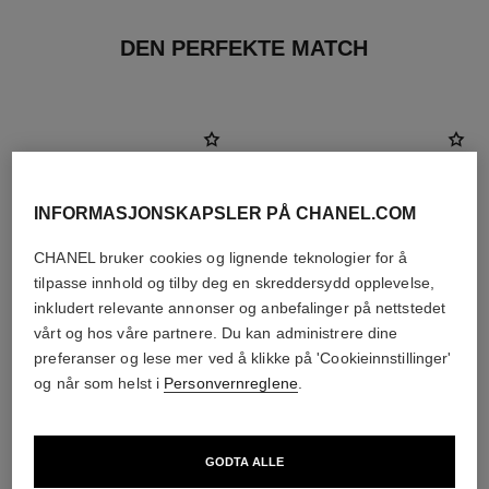
DEN PERFEKTE MATCH
INFORMASJONSKAPSLER PÅ CHANEL.COM
CHANEL bruker cookies og lignende teknologier for å
tilpasse innhold og tilby deg en skreddersydd opplevelse,
inkludert relevante annonser og anbefalinger på nettstedet
vårt og hos våre partnere. Du kan administrere dine
preferanser og lese mer ved å klikke på 'Cookieinnstillinger'
og når som helst i
Personvernreglene
.
chance eau tendre
chance eau tendre
Eau de Parfum Spray
Eau de Toilette Spray
Ref. 126260
Ref. 126320
GODTA ALLE
starter fra
starter fra